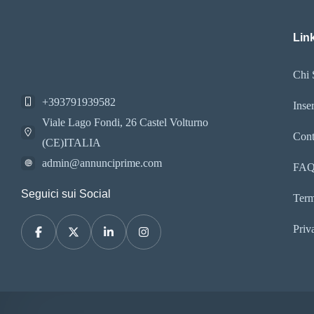
Link
Chi 
+393791939582
Inse
Viale Lago Fondi, 26 Castel Volturno
Cont
(CE)ITALIA
admin@annunciprime.com
FA
Seguici sui Social
Term
Priv