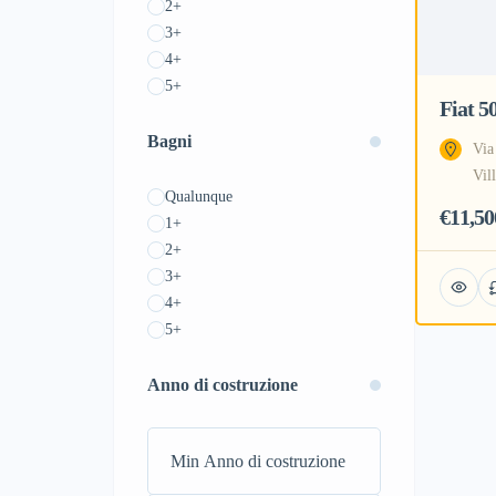
2+
3+
4+
5+
Fiat 
Bagni
Via
Vil
Qualunque
€11,50
1+
2+
3+
4+
5+
Anno di costruzione