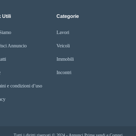
 Utili
Categorie
Siamo
Lavori
risci Annuncio
Veicoli
atti
Immobili
Q
Incontri
ini e condizioni d’uso
acy
Tutti i diritti riservati © 2024 - Annunci Prime vendi e Compri