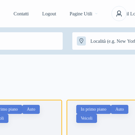
Contatti
Logout
Pagine Utili
il L
rimo piano
Auto
In primo piano
Auto
oli
Veicoli