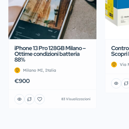
iPhone 13 Pro 128GB Milano –
Control
Ottime condizioni batteria
Scopri 
88%
Via 
Milano MI, Italia
€900
83 Visualizzazioni