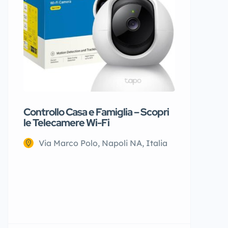
Controllo Casa e Famiglia – Scopri
Giubbino
le Telecamere Wi-Fi
Via Na
Via Marco Polo, Napoli NA, Italia
€25