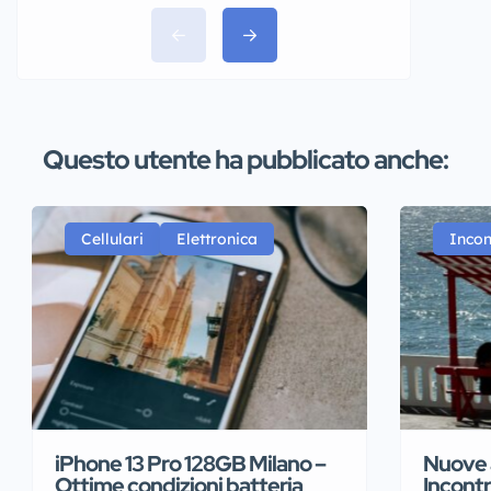
Questo utente ha pubblicato anche:
Cellulari
Elettronica
Incon
iPhone 13 Pro 128GB Milano –
Nuove a
Ottime condizioni batteria
Incontr