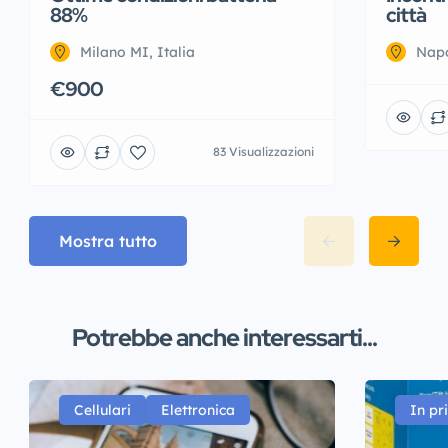
88%
città
Milano MI, Italia
Napo
€900
83 Visualizzazioni
Mostra tutto
Potrebbe anche interessarti...
Cellulari
Elettronica
In pr