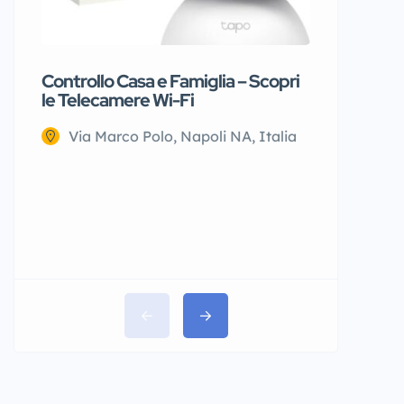
Controllo Casa e Famiglia – Scopri
Giubbino
le Telecamere Wi-Fi
Via Na
Via Marco Polo, Napoli NA, Italia
€25