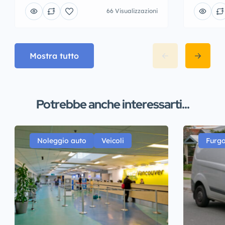
66 Visualizzazioni
Mostra tutto
Potrebbe anche interessarti...
Noleggio auto
Veicoli
Furgo