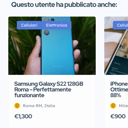
Questo utente ha pubblicato anche:
Cellulari
Elettronica
Cellul
Samsung Galaxy S22 128GB
iPhone 
Roma – Perfettamente
Ottime 
funzionante
88%
Roma RM, Italia
Mila
€1,300
€900