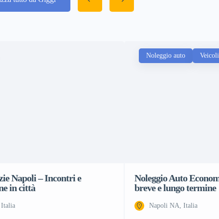
Noleggio auto
Veicoli
ie Napoli – Incontri e
Noleggio Auto Economi
ne in città
breve e lungo termine
Italia
Napoli NA, Italia