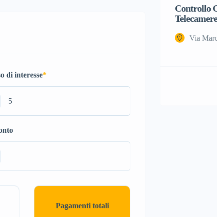
Controllo C
Telecamere
Via Marc
o di interesse
*
onto
Pagamenti totali