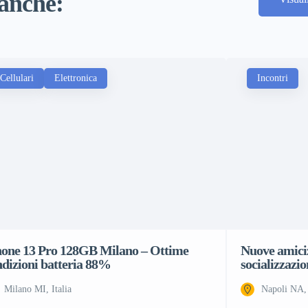
 anche:
Cellulari
Elettronica
Incontri
hone 13 Pro 128GB Milano – Ottime
Nuove amiciz
ndizioni batteria 88%
socializzazio
Milano MI, Italia
Napoli NA, 