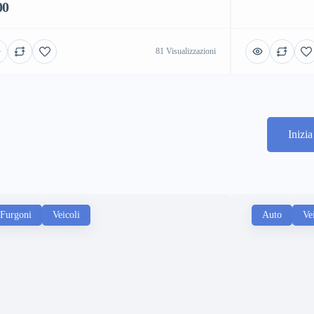
00
81 Visualizzazioni
Inizi
Furgoni
Veicoli
Auto
Ve