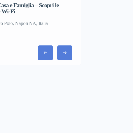
asa e Famiglia – Scopri le
Giubbino pari a nuovo
 Wi-Fi
Via Napoli, Villaricca NA, I
o Polo, Napoli NA, Italia
€25