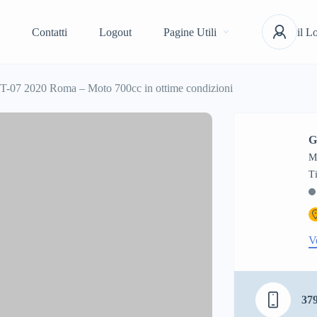
Contatti
Logout
Pagine Utili
il L
-07 2020 Roma – Moto 700cc in ottime condizioni
G
M
V
37