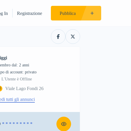
og In
Registrazione
Pubblica
iggi
embro dal: 2 anni
tipo di account: privato
L'Utente è Offline
Viale Lago Fondi 26
edi tutti gli annunci
9
* * * * * * * * *