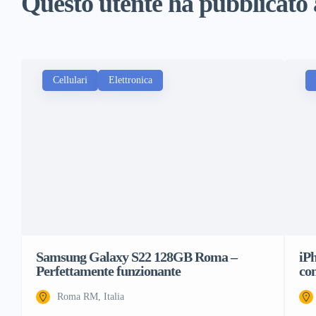
Questo utente ha pubblicato
Cellulari
Elettronica
Samsung Galaxy S22 128GB Roma –
iP
Perfettamente funzionante
co
Roma RM, Italia