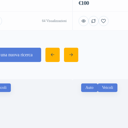
€100
64 Visualizzazioni
a una nuova ricerca
icoli
Auto
Veicoli