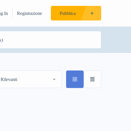
og In
Registrazione
Pubblica
 Rilevanti