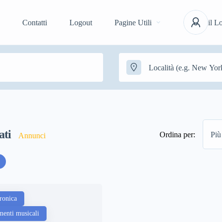
Contatti
Logout
Pagine Utili
il L
ati
Ordina per:
Più
Annunci
tronica
menti musicali