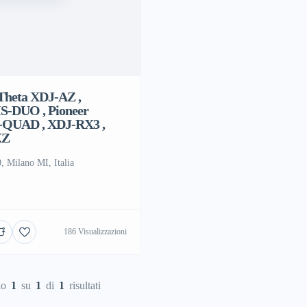
Theta XDJ-AZ ,
-DUO , Pioneer
QUAD , XDJ-RX3 ,
XZ
, Milano MI, Italia
186 Visualizzazioni
do
1
su
1
di
1
risultati