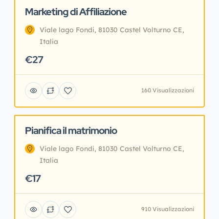
Marketing di Affiliazione
In primo piano
Prodotti Digitali
Viale lago Fondi, 81030 Castel Volturno CE,
Italia
€27
160 Visualizzazioni
Pianifica il matrimonio
In primo piano
Prodotti Digitali
Viale lago Fondi, 81030 Castel Volturno CE,
Italia
€17
910 Visualizzazioni