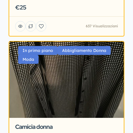
€25
637 Visualizzazioni
In primo piano
Abbigliamento Donna
Moda
Camicia donna