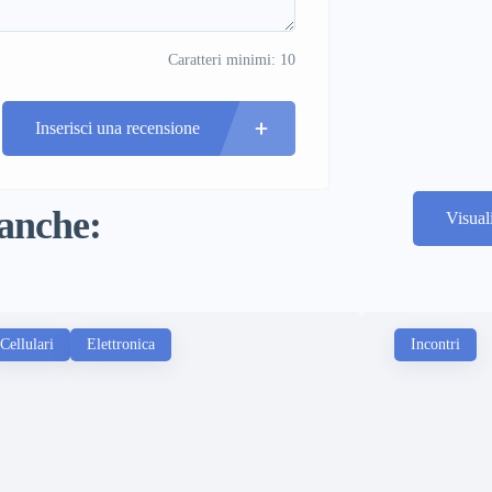
Caratteri minimi: 10
Inserisci una recensione
 anche:
Visual
Cellulari
Elettronica
Incontri