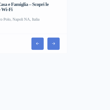
asa e Famiglia – Scopri le
Giubbino pari a nuovo
 Wi-Fi
Via Napoli, Villaricca NA, I
o Polo, Napoli NA, Italia
€25