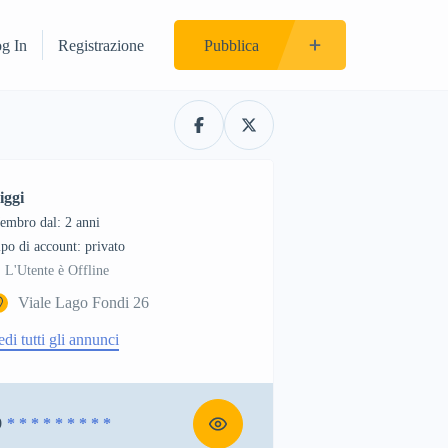
og In
Registrazione
Pubblica
iggi
embro dal: 2 anni
tipo di account: privato
L'Utente è Offline
Viale Lago Fondi 26
edi tutti gli annunci
9
* * * * * * * * *