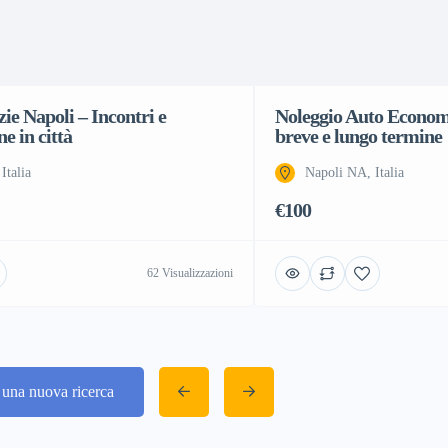
ie Napoli – Incontri e
Noleggio Auto Economi
ne in città
breve e lungo termine
Italia
Napoli NA, Italia
€100
62 Visualizzazioni
a una nuova ricerca