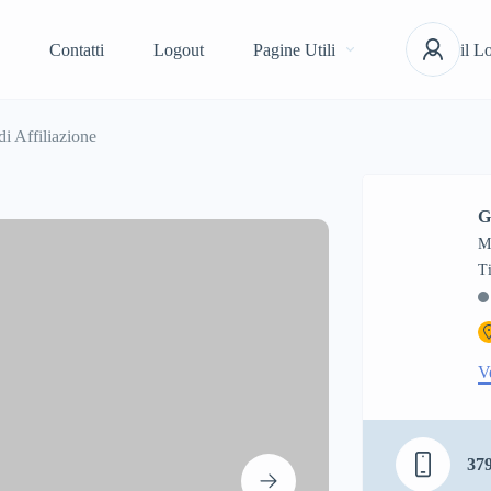
Contatti
Logout
Pagine Utili
il L
i Affiliazione
G
M
V
37