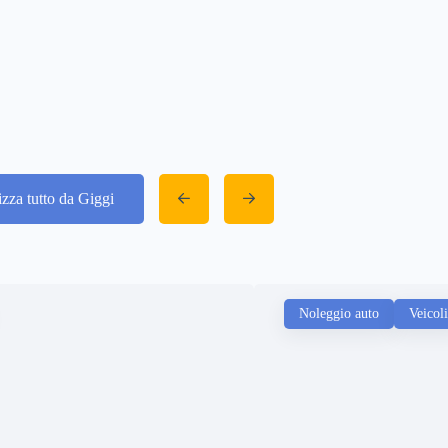
izza tutto da Giggi
Noleggio auto
Veicoli