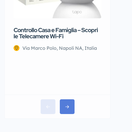
Controllo Casa e Famiglia – Scopri
Giubbino
le Telecamere Wi-Fi
Via Na
Via Marco Polo, Napoli NA, Italia
€25