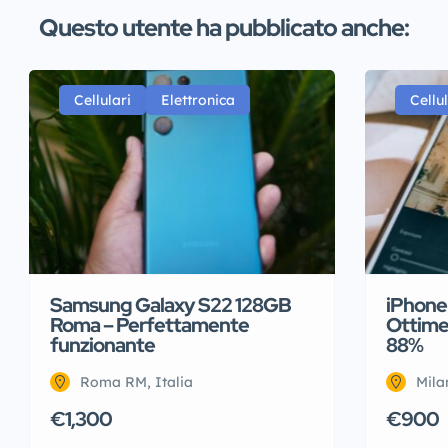
Questo utente ha pubblicato anche:
Cellulari
Elettronica
Cellul
Samsung Galaxy S22 128GB
iPhone 
Roma – Perfettamente
Ottime 
funzionante
88%
Roma RM, Italia
Mila
€1,300
€900