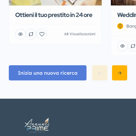
Ottieni il tuo prestito in 24 ore
Weddin
Bang
68 Visualizzazioni
Inizia una nuova ricerca