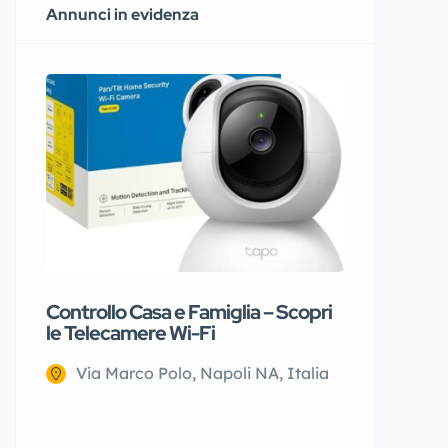
Annunci in evidenza
Controllo Casa e Famiglia – Scopri
Giubbino
le Telecamere Wi-Fi
Via Na
Via Marco Polo, Napoli NA, Italia
€25