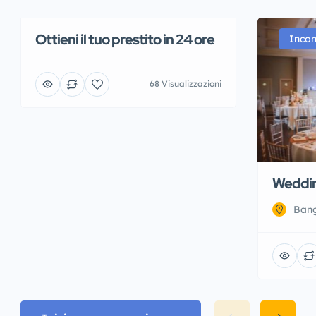
Ottieni il tuo prestito in 24 ore
Finanziari
Servizi
Incon
68 Visualizzazioni
Weddin
Bang